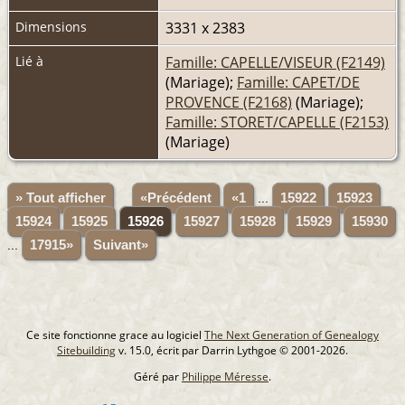
Dimensions
3331 x 2383
Lié à
Famille: CAPELLE/VISEUR (F2149)
(Mariage);
Famille: CAPET/DE
PROVENCE (F2168)
(Mariage);
Famille: STORET/CAPELLE (F2153)
(Mariage)
» Tout afficher
«Précédent
«1
...
15922
15923
15924
15925
15926
15927
15928
15929
15930
...
17915»
Suivant»
Ce site fonctionne grace au logiciel
The Next Generation of Genealogy
Sitebuilding
v. 15.0, écrit par Darrin Lythgoe © 2001-2026.
Géré par
Philippe Méresse
.