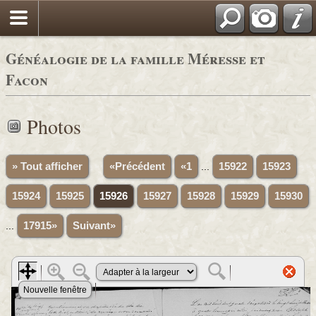
Généalogie de la famille Méresse et
Facon
Photos
» Tout afficher
«Précédent
«1
...
15922
15923
15924
15925
15926
15927
15928
15929
15930
...
17915»
Suivant»