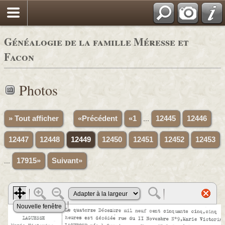
Généalogie de la famille Méresse et
Facon
Photos
» Tout afficher
«Précédent
«1
...
12445
12446
12447
12448
12449
12450
12451
12452
12453
...
17915»
Suivant»