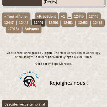
(Décès)
» Tout afficher
«Précédent
«1
...
12445
12446
12447
12448
12449
12450
12451
12452
12453
...
17915»
Suivant»
Ce site fonctionne grace au logiciel
The Next Generation of Genealogy
Sitebuilding
v. 15.0, écrit par Darrin Lythgoe © 2001-2026.
Géré par
Philippe Méresse
.
Rejoignez nous !
Basculer vers site normal