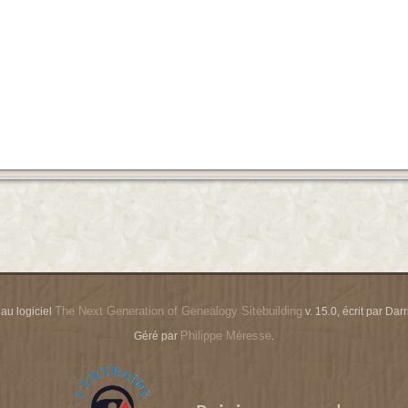
The Next Generation of Genealogy Sitebuilding
 au logiciel
v. 15.0, écrit par Da
Philippe Méresse
Géré par
.