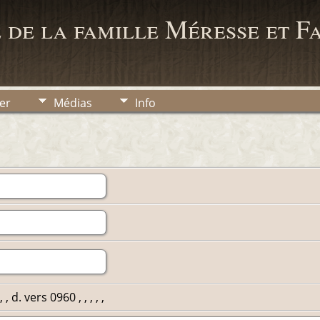
 de la famille Méresse et F
er
Médias
Info
, d. vers 0960 , , , , ,