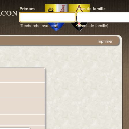
acon
Prénom
Nom de famille
[Recherche avancée]
[Noms de famille]
Imprimer