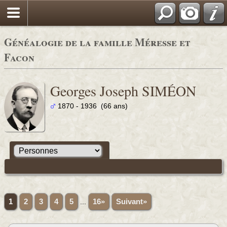
Généalogie de la famille Méresse et
Facon
Georges Joseph SIMÉON
1870 - 1936 (66 ans)
1
2
3
4
5
...
16»
Suivant»