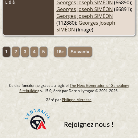
Lié à
Georges Joseph SIMÉON
(66890);
Georges Joseph SIMÉON
(66891);
Georges Joseph SIMÉON
(112880);
Georges Joseph
SIMÉON
(Image)
1
2
3
4
5
...
16»
Suivant»
Ce site fonctionne grace au logiciel
The Next Generation of Genealogy
Sitebuilding
v. 15.0, écrit par Darrin Lythgoe © 2001-2026.
Géré par
Philippe Méresse
.
Rejoignez nous !