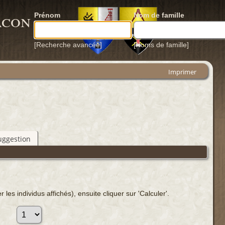
acon
Prénom
Nom de famille
[Recherche avancée]
[Noms de famille]
Imprimer
uggestion
les individus affichés), ensuite cliquer sur 'Calculer'.