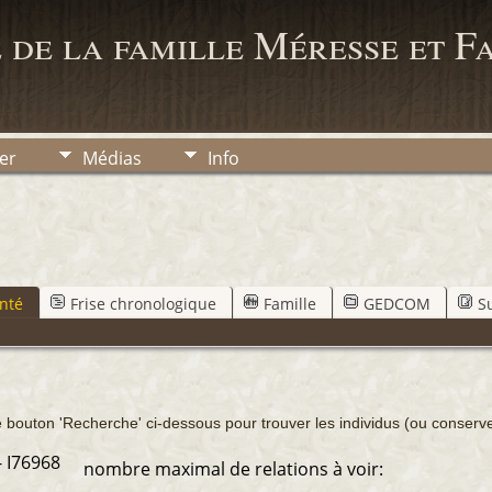
 de la famille Méresse et F
er
Médias
Info
nté
Frise chronologique
Famille
GEDCOM
S
e bouton 'Recherche' ci-dessous pour trouver les individus (ou conserver 
- I76968
nombre maximal de relations à voir: