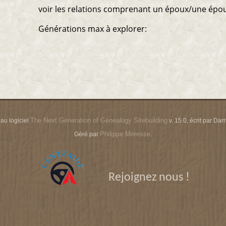
voir les relations comprenant un époux/une épo
Générations max à explorer:
The Next Generation of Genealogy Sitebuilding
 au logiciel
v. 15.0, écrit par Da
Philippe Méresse
Géré par
.
Rejoignez nous !