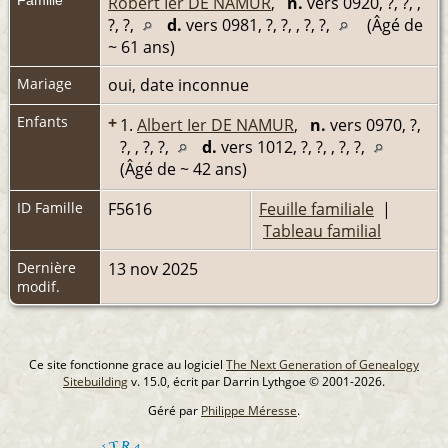
Robert Ier DE NAMUR
,
n.
vers 0920, ?, ?, ,
?, ?,
d.
vers 0981, ?, ?, , ?, ?,
(Âgé de
~ 61 ans)
Mariage
oui, date inconnue
Enfants
+
1.
Albert Ier DE NAMUR
,
n.
vers 0970, ?,
?, , ?, ?,
d.
vers 1012, ?, ?, , ?, ?,
(Âgé de ~ 42 ans)
ID Famille
F5616
Feuille familiale
|
Tableau familial
Dernière
13 nov 2025
modif.
Ce site fonctionne grace au logiciel
The Next Generation of Genealogy
Sitebuilding
v. 15.0, écrit par Darrin Lythgoe © 2001-2026.
Géré par
Philippe Méresse
.