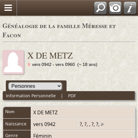
Généalogie de la famille Méresse et
Facon
X DE METZ
vers 0942 - vers 0960 (~ 18 ans)
Information Personnelle
|
PDF
Nom
X
DE METZ
Naissance
vers 0942
?, ?, , ?, ?,
Genre
Féminin