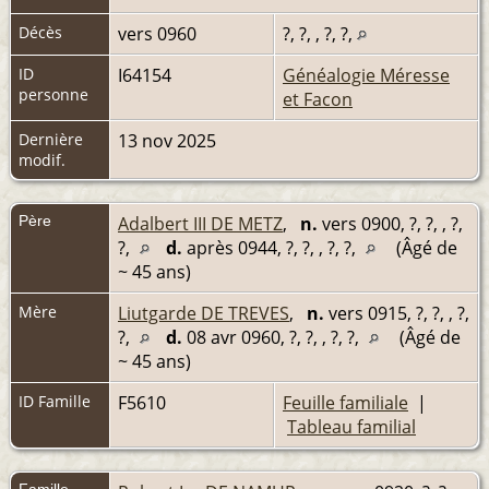
Décès
vers 0960
?, ?, , ?, ?,
ID
I64154
Généalogie Méresse
personne
et Facon
Dernière
13 nov 2025
modif.
Père
Adalbert III DE METZ
,
n.
vers 0900, ?, ?, , ?,
?,
d.
après 0944, ?, ?, , ?, ?,
(Âgé de
~ 45 ans)
Mère
Liutgarde DE TREVES
,
n.
vers 0915, ?, ?, , ?,
?,
d.
08 avr 0960, ?, ?, , ?, ?,
(Âgé de
~ 45 ans)
ID Famille
F5610
Feuille familiale
|
Tableau familial
Famille