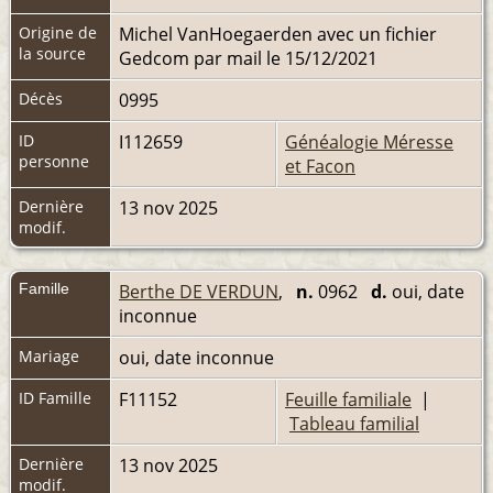
Origine de
Michel VanHoegaerden avec un fichier
la source
Gedcom par mail le 15/12/2021
Décès
0995
ID
I112659
Généalogie Méresse
personne
et Facon
Dernière
13 nov 2025
modif.
Famille
Berthe DE VERDUN
,
n.
0962
d.
oui, date
inconnue
Mariage
oui, date inconnue
ID Famille
F11152
Feuille familiale
|
Tableau familial
Dernière
13 nov 2025
modif.