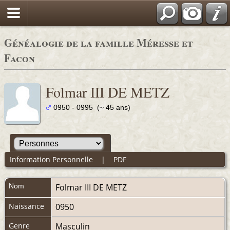
Généalogie de la famille Méresse et
Facon
Folmar III DE METZ
0950 - 0995 (~ 45 ans)
Information Personnelle
|
PDF
Nom
Folmar III
DE METZ
Naissance
0950
Genre
Masculin